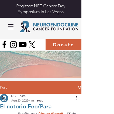
Register: NET Cancer Day
Symposium in Las Vegas
Donate
Post
NCF Team
Aug 23, 2022
4 min read
El notorio Feo/Para
Escrito por 
Aimee Powell 
- 23 de 